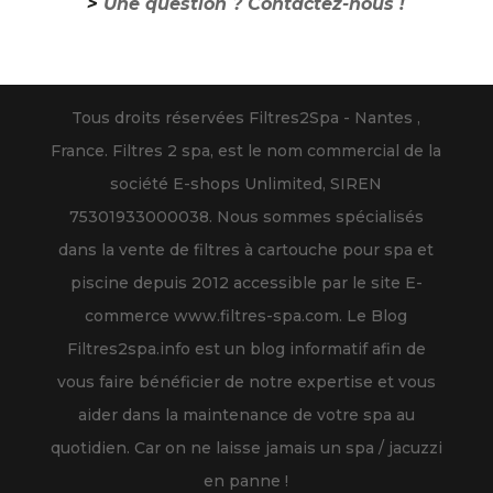
>
Une question ? Contactez-nous !
Tous droits réservées Filtres2Spa - Nantes ,
France. Filtres 2 spa, est le nom commercial de la
société E-shops Unlimited, SIREN
75301933000038. Nous sommes spécialisés
dans la vente de filtres à cartouche pour spa et
piscine depuis 2012 accessible par le site E-
commerce www.filtres-spa.com. Le Blog
Filtres2spa.info est un blog informatif afin de
vous faire bénéficier de notre expertise et vous
aider dans la maintenance de votre spa au
quotidien. Car on ne laisse jamais un spa / jacuzzi
en panne !