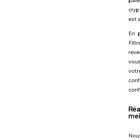
paie
cryp
est 
En p
Filt
reve
vous
votr
con
conf
Réa
mei
Nous