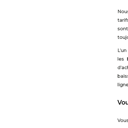
Nous
tari
son
touj
L’un
les 
d’a
bai
ligne
Vou
Vous