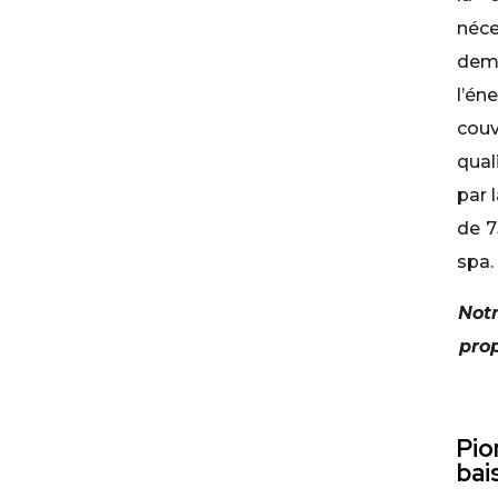
néce
dem
l’én
cou
qual
par 
de 7
spa.
Notr
prop
Pio
bai