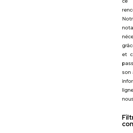
ce 
renc
Not
not
néc
grâc
et 
pas
son 
inf
lign
nous
Fil
con