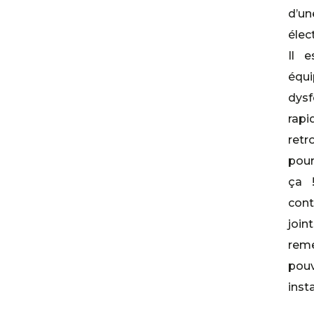
d’
élec
Il e
éq
dysf
rapi
ret
pour
ça 
cont
joi
reme
pouv
insta