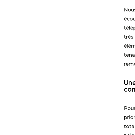
Nou
écou
tél
très
élé
ten
remo
Une
con
Pour
prio
tota