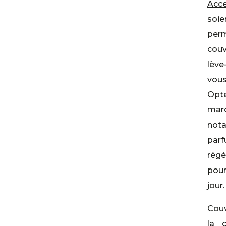
Acce
soi
perm
couv
lève
vous
Opt
mar
not
par
régé
pour
jour.
Couv
la 