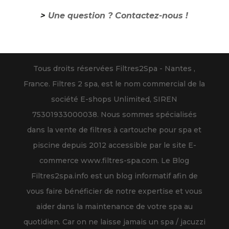
>
Une question ? Contactez-nous !
Tous droits réservées Filtres2Spa - Nantes ,
France. Filtres 2 spa, est le nom commercial de la
société E-shops Unlimited, SIREN
75301933000038. Nous sommes spécialisés
dans la vente de filtres à cartouche pour spa et
piscine depuis 2012 accessible par le site E-
commerce www.filtres-spa.com. Le Blog
Filtres2spa.info est un blog informatif afin de
vous faire bénéficier de notre expertise et vous
aider dans la maintenance de votre spa au
quotidien. Car on ne laisse jamais un spa / jacuzzi