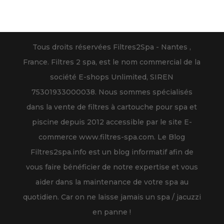
Tous droits réservées Filtres2Spa - Nantes ,
France. Filtres 2 spa, est le nom commercial de la
société E-shops Unlimited, SIREN
75301933000038. Nous sommes spécialisés
dans la vente de filtres à cartouche pour spa et
piscine depuis 2012 accessible par le site E-
commerce www.filtres-spa.com. Le Blog
Filtres2spa.info est un blog informatif afin de
vous faire bénéficier de notre expertise et vous
aider dans la maintenance de votre spa au
quotidien. Car on ne laisse jamais un spa / jacuzzi
en panne !