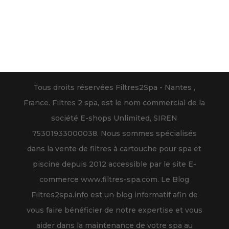
Tous droits réservées Filtres2Spa - Nantes ,
France. Filtres 2 spa, est le nom commercial de la
société E-shops Unlimited, SIREN
75301933000038. Nous sommes spécialisés
dans la vente de filtres à cartouche pour spa et
piscine depuis 2012 accessible par le site E-
commerce www.filtres-spa.com. Le Blog
Filtres2spa.info est un blog informatif afin de
vous faire bénéficier de notre expertise et vous
aider dans la maintenance de votre spa au