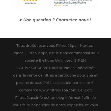
>
Une question ? Contactez-nous !
Tous droits réservées Filtres2Spa - Nantes ,
France. Filtres 2 spa, est le nom commercial de la
société E-shops Unlimited, SIREN
75301933000038. Nous sommes spécialisés
dans la vente de filtres à cartouche pour spa et
piscine depuis 2012 accessible par le site E-
commerce www.filtres-spa.com. Le Blog
Filtres2spa.info est un blog informatif afin de
vous faire bénéficier de notre expertise et vous