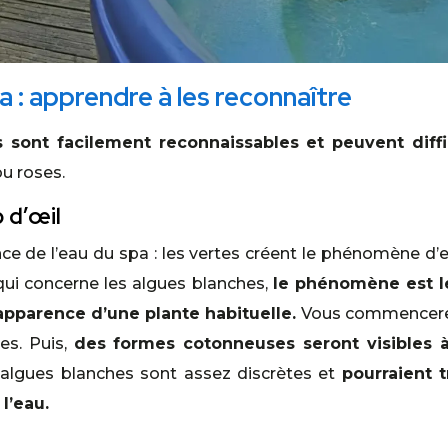
a : apprendre à les reconnaître
s sont facilement reconnaissables et peuvent diff
ou roses.
p d’œil
ce de l’eau du spa : les vertes créent le phénomène d’e
 qui concerne les algues blanches,
le phénomène est lé
apparence d’une plante habituelle.
Vous commencerez
es. Puis,
des formes cotonneuses seront visibles à
algues blanches sont assez discrètes et
pourraient 
 l’eau.