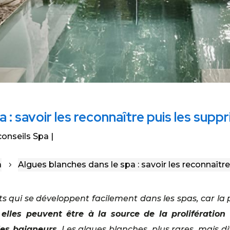
 : savoir les reconnaître puis les supp
 conseils Spa
a
Algues blanches dans le spa : savoir les reconnaîtr
5
s qui se développent facilement dans les spas, car la
:
elles peuvent être à la source de la prolifération
es baigneurs.
Les algues blanches, plus rares, mais dif